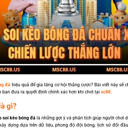
ng đá
hiệu quả để gia tăng cơ hội thắng cược? Bài viết này sẽ c
p bạn đưa ra quyết định chính xác hơn khi chơi tại
sc88
.
là gì?
p soi kèo bóng đá
là những gợi ý và phân tích giúp người chơi 
xây dựng dựa trên dữ liệu, phong độ đội bóng, lịch sử đối đầu