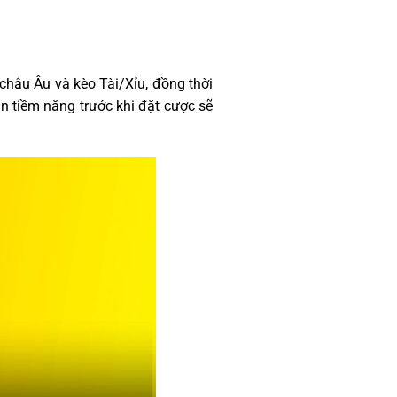
 châu Âu và kèo Tài/Xỉu, đồng thời
n tiềm năng trước khi đặt cược sẽ