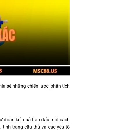
hia sẻ những chiến lược, phân tích
dự đoán kết quả trận đấu một cách
, tình trạng cầu thủ và các yếu tố