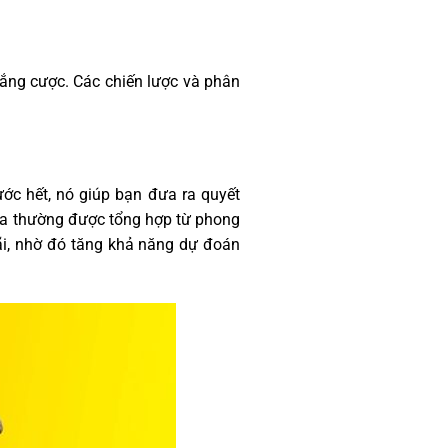
ắng cược. Các chiến lược và phân
ước hết, nó giúp bạn đưa ra quyết
 gia thường được tổng hợp từ phong
 bãi, nhờ đó tăng khả năng dự đoán