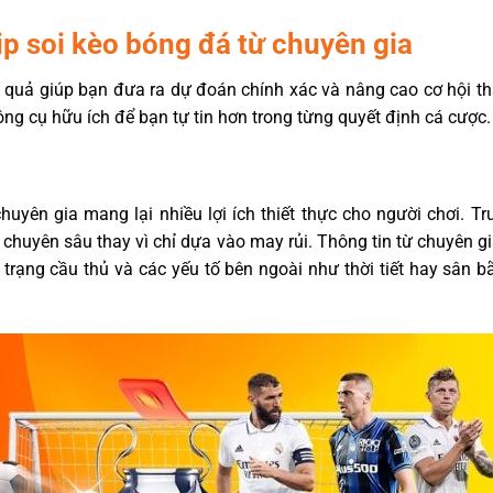
ip soi kèo bóng đá từ chuyên gia
 quả giúp bạn đưa ra dự đoán chính xác và nâng cao cơ hội th
công cụ hữu ích để bạn tự tin hơn trong từng quyết định cá cược.
huyên gia mang lại nhiều lợi ích thiết thực cho người chơi. Tr
h chuyên sâu thay vì chỉ dựa vào may rủi. Thông tin từ chuyên
h trạng cầu thủ và các yếu tố bên ngoài như thời tiết hay sân