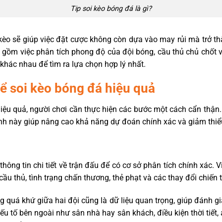
Tip soi kèo bóng đá là gì?
 kèo sẽ giúp việc đặt cược không còn dựa vào may rủi mà trở 
o gồm việc phân tích phong độ của đội bóng, cầu thủ chủ chốt v
 khác nhau để tìm ra lựa chọn hợp lý nhất.
ể soi kèo bóng đá hiệu quả
iệu quả, người chơi cần thực hiện các bước một cách cẩn thận.
rình này giúp nâng cao khả năng dự đoán chính xác và giảm thiểu
thông tin chi tiết về trận đấu để có cơ sở phân tích chính xác.
 cầu thủ, tình trạng chấn thương, thẻ phạt và các thay đổi chiế
g quá khứ giữa hai đội cũng là dữ liệu quan trọng, giúp đánh 
yếu tố bên ngoài như sân nhà hay sân khách, điều kiện thời tiết, á