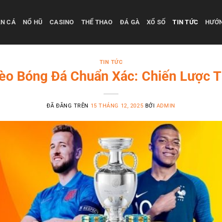
×
N CÁ
NỔ HŨ
CASINO
THỂ THAO
ĐÁ GÀ
XỔ SỐ
TIN TỨC
HƯỚ
TIN TỨC
 Brand
Kèo Bóng Đá Chuẩn Xác: Chiến Lược 
ĐÃ ĐĂNG TRÊN
15 THÁNG 12, 2025
BỞI
ADMIN