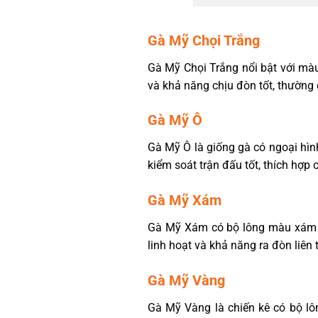
Gà Mỹ Chọi Trắng
Gà Mỹ Chọi Trắng nổi bật với màu 
và khả năng chịu đòn tốt, thường 
Gà Mỹ Ô
Gà Mỹ Ô là giống gà có ngoại hì
kiểm soát trận đấu tốt, thích hợp
Gà Mỹ Xám
Gà Mỹ Xám có bộ lông màu xám đặ
linh hoạt và khả năng ra đòn liên 
Gà Mỹ Vàng
Gà Mỹ Vàng là chiến kê có bộ lôn