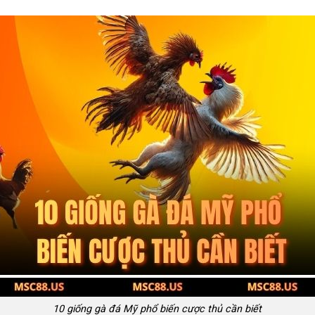
10 giống gà đá Mỹ phổ biến cược thủ cần biết