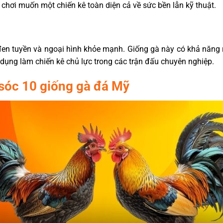
chơi muốn một chiến kê toàn diện cả về sức bền lẫn kỹ thuật.
en tuyền và ngoại hình khỏe mạnh. Giống gà này có khả năng 
 dụng làm chiến kê chủ lực trong các trận đấu chuyên nghiệp.
sóc 10 giống gà đá Mỹ