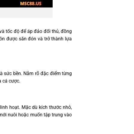
và tốc độ để áp đảo đối thủ, đồng
uôn được săn đón và trở thành lựa
 và sức bền. Nắm rõ đặc điểm từng
a cá cược.
linh hoạt. Mặc dù kích thước nhỏ,
 mới nuôi hoặc muốn tập trung vào