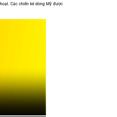
h hoạt. Các chiến kê dòng Mỹ được