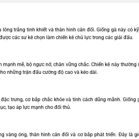
lông trắng tinh khiết và thân hình cân đối. Giống gà này có k
được các sư kê chọn làm chiến kê chủ lực trong các giải đấu.
nh mạnh mẽ, bộ ngực nở, chân vững chắc. Chiến kê này thường 
 cho những trận đấu cường độ cao và kéo dài.
c trưng, cơ bắp chắc khỏe và tính cách dũng mãnh. Giống g
tục, tạo áp lực mạnh cho đối thủ.
g vàng óng, thân hình cân đối và cơ bắp phát triển. Đây là 