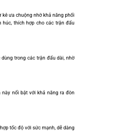
 sư kê ưa chuộng nhờ khả năng phối
 húc, thích hợp cho các trận đấu
 dùng trong các trận đấu dài, nhờ
 này nổi bật với khả năng ra đòn
t hợp tốc độ với sức mạnh, dễ dàng