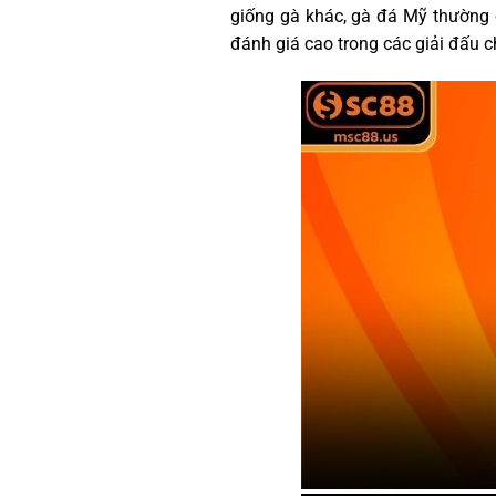
giống gà khác, gà đá Mỹ thường c
đánh giá cao trong các giải đấu 