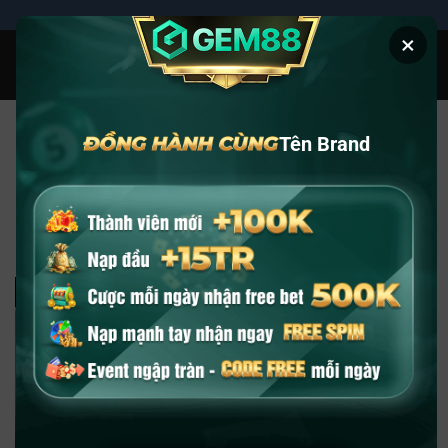
Chuyển
đến
×
nội
dung
TIN TỨC
Tên Brand
Các Loại Cựa Gà Chọi Phổ Biến Và
Cách Chọn Hiệu Quả 2025
ĐÃ ĐĂNG TRÊN
15 THÁNG 12, 2025
BỞI
ADMIN