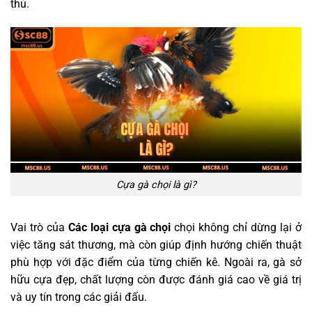
thủ.
Cựa gà chọi là gì?
Vai trò của
Các loại cựa gà chọi
chọi không chỉ dừng lại ở
việc tăng sát thương, mà còn giúp định hướng chiến thuật
phù hợp với đặc điểm của từng chiến kê. Ngoài ra, gà sở
hữu cựa đẹp, chất lượng còn được đánh giá cao về giá trị
và uy tín trong các giải đấu.